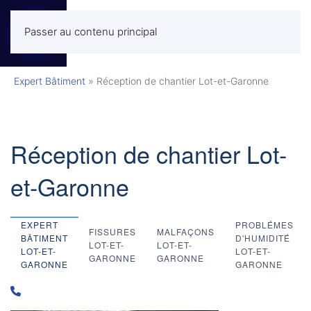
Passer au contenu principal
MENU
Expert Bâtiment
»
Réception de chantier Lot-et-Garonne
Réception de chantier Lot-
et-Garonne
EXPERT
PROBLÉMES
FISSURES
MALFAÇONS
BÂTIMENT
D'HUMIDITÉ
LOT-ET-
LOT-ET-
LOT-ET-
LOT-ET-
GARONNE
GARONNE
GARONNE
GARONNE