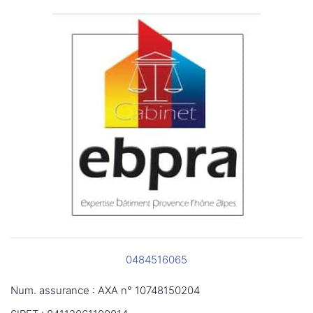
0484516065
Num. assurance : AXA n° 10748150204