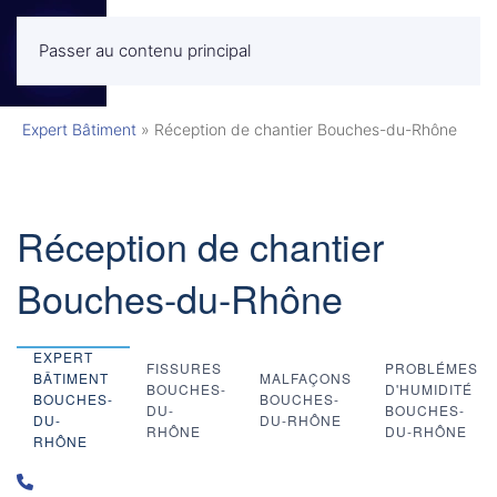
Passer au contenu principal
MENU
Expert Bâtiment
»
Réception de chantier Bouches-du-Rhône
Réception de chantier
Bouches-du-Rhône
EXPERT
FISSURES
PROBLÉMES
BÂTIMENT
MALFAÇONS
BOUCHES-
D'HUMIDITÉ
BOUCHES-
BOUCHES-
DU-
BOUCHES-
DU-
DU-RHÔNE
RHÔNE
DU-RHÔNE
RHÔNE