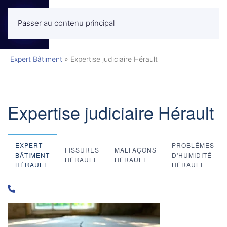
Passer au contenu principal
MENU
Expert Bâtiment
»
Expertise judiciaire Hérault
Expertise judiciaire Hérault
EXPERT
PROBLÉMES
FISSURES
MALFAÇONS
BÂTIMENT
D'HUMIDITÉ
HÉRAULT
HÉRAULT
HÉRAULT
HÉRAULT