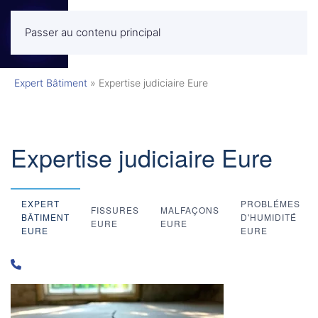
Passer au contenu principal
MENU
Expert Bâtiment
»
Expertise judiciaire Eure
Expertise judiciaire Eure
EXPERT
PROBLÉMES
FISSURES
MALFAÇONS
BÂTIMENT
D'HUMIDITÉ
EURE
EURE
EURE
EURE