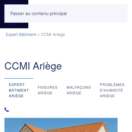
Passer au contenu principal
MENU
Expert Bâtiment
»
CCMI Ariège
CCMI Ariège
EXPERT
PROBLÉMES
FISSURES
MALFAÇONS
BÂTIMENT
D'HUMIDITÉ
ARIÈGE
ARIÈGE
ARIÈGE
ARIÈGE