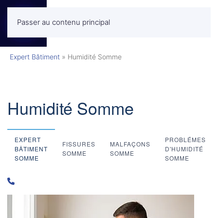
Passer au contenu principal
MENU
Expert Bâtiment
»
Humidité Somme
Humidité Somme
EXPERT
PROBLÉMES
FISSURES
MALFAÇONS
BÂTIMENT
D'HUMIDITÉ
SOMME
SOMME
SOMME
SOMME