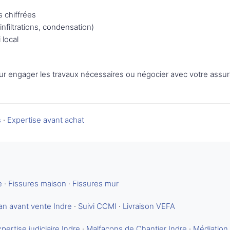
 chiffrées
infiltrations, condensation)
 local
r engager les travaux nécessaires ou négocier avec votre assu
s
·
Expertise avant achat
e
·
Fissures maison
·
Fissures mur
lan avant vente Indre
·
Suivi CCMI
·
Livraison VEFA
pertise judiciaire Indre
·
Malfaçons de Chantier Indre
·
Médiation 