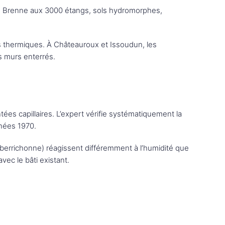
 où Brenne aux 3000 étangs, sols hydromorphes,
ts thermiques. À Châteauroux et Issoudun, les
s murs enterrés.
ées capillaires. L’expert vérifie systématiquement la
nnées 1970.
berrichonne) réagissent différemment à l’humidité que
ec le bâti existant.