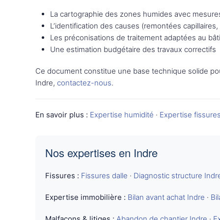
La cartographie des zones humides avec mesures
L’identification des causes (remontées capillaires, 
Les préconisations de traitement adaptées au bâti
Une estimation budgétaire des travaux correctifs
Ce document constitue une base technique solide pou
Indre,
contactez-nous
.
En savoir plus :
Expertise humidité
·
Expertise fissure
Nos expertises en Indre
Fissures :
Fissures dalle
·
Diagnostic structure Indr
Expertise immobilière :
Bilan avant achat Indre
·
Bi
Malfaçons & litiges :
Abandon de chantier Indre
·
Ex