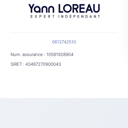
0612742510
Num. assurance : 10581928904
SIRET : 43497270900043