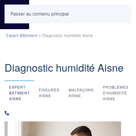
Passer au contenu principal
MENU
Expert Bâtiment
»
Diagnostic humidité Aisne
Diagnostic humidité Aisne
EXPERT
PROBLÉMES
FISSURES
MALFAÇONS
BÂTIMENT
D'HUMIDITÉ
AISNE
AISNE
AISNE
AISNE