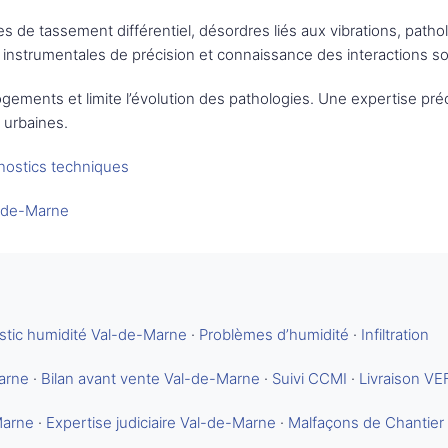
res de tassement différentiel, désordres liés aux vibrations, path
nstrumentales de précision et connaissance des interactions sol
s logements et limite l’évolution des pathologies. Une expertise pr
 urbaines.
nostics techniques
-de-Marne
stic humidité Val-de-Marne
·
Problèmes d’humidité
·
Infiltration
Marne
·
Bilan avant vente Val-de-Marne
·
Suivi CCMI
·
Livraison VE
Marne
·
Expertise judiciaire Val-de-Marne
·
Malfaçons de Chantier