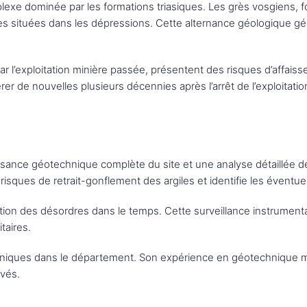
xe dominée par les formations triasiques. Les grès vosgiens, for
es situées dans les dépressions. Cette alternance géologique g
par l’exploitation minière passée, présentent des risques d’affai
r de nouvelles plusieurs décennies après l’arrêt de l’exploitatio
ance géotechnique complète du site et une analyse détaillée des
sques de retrait-gonflement des argiles et identifie les éventuel
ution des désordres dans le temps. Cette surveillance instrument
itaires.
hniques dans le département. Son expérience en géotechnique m
rvés.