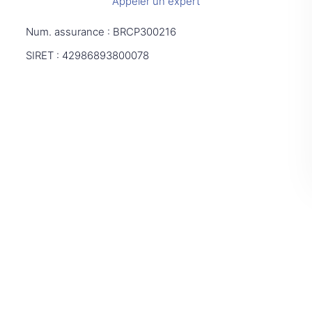
Appeler un expert
Num. assurance : BRCP300216
SIRET : 42986893800078