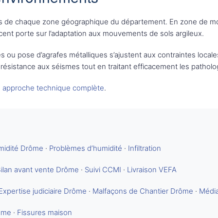
ités de chaque zone géographique du département. En zone de mon
ccent porte sur l’adaptation aux mouvements de sols argileux.
 ou pose d’agrafes métalliques s’ajustent aux contraintes locale
résistance aux séismes tout en traitant efficacement les patholo
e
approche technique complète
.
midité Drôme
·
Problèmes d’humidité
·
Infiltration
ilan avant vente Drôme
·
Suivi CCMI
·
Livraison VEFA
Expertise judiciaire Drôme
·
Malfaçons de Chantier Drôme
·
Média
rôme
·
Fissures maison