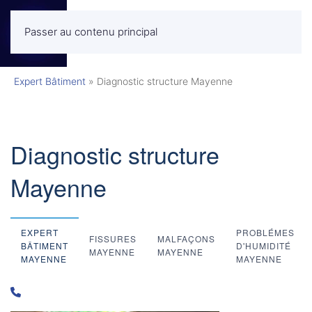
Passer au contenu principal
MENU
Expert Bâtiment
»
Diagnostic structure Mayenne
Diagnostic structure
Mayenne
EXPERT
PROBLÉMES
FISSURES
MALFAÇONS
BÂTIMENT
D'HUMIDITÉ
MAYENNE
MAYENNE
MAYENNE
MAYENNE