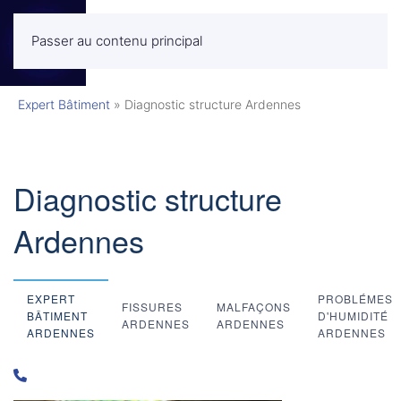
Passer au contenu principal
MENU
Expert Bâtiment
»
Diagnostic structure Ardennes
Diagnostic structure
Ardennes
EXPERT
PROBLÉMES
FISSURES
MALFAÇONS
BÂTIMENT
D'HUMIDITÉ
ARDENNES
ARDENNES
ARDENNES
ARDENNES