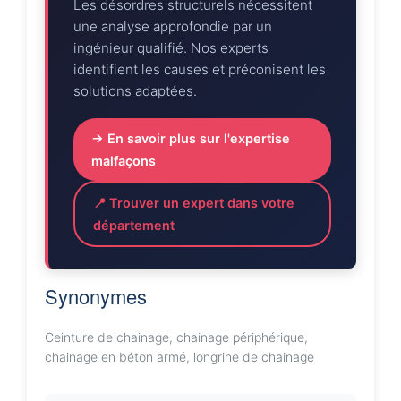
Les désordres structurels nécessitent
une analyse approfondie par un
ingénieur qualifié. Nos experts
identifient les causes et préconisent les
solutions adaptées.
→ En savoir plus sur l'expertise
malfaçons
📍 Trouver un expert dans votre
département
Synonymes
Ceinture de chainage, chainage périphérique,
chainage en béton armé, longrine de chainage