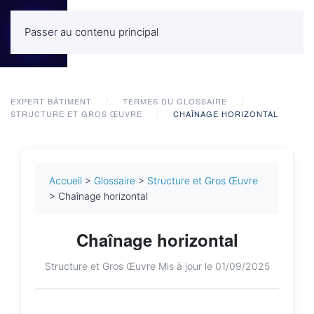
Passer au contenu principal
MENU
EXPERT BÂTIMENT
TERMES DU GLOSSAIRE
STRUCTURE ET GROS ŒUVRE
CHAÎNAGE HORIZONTAL
Accueil
>
Glossaire
>
Structure et Gros Œuvre
> Chaînage horizontal
Chaînage horizontal
Structure et Gros Œuvre
Mis à jour le 01/09/2025