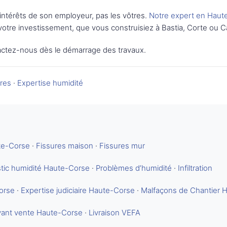
intérêts de son employeur, pas les vôtres.
Notre expert en Haut
votre investissement, que vous construisiez à Bastia, Corte ou Ca
ctez-nous dès le démarrage des travaux.
ures
·
Expertise humidité
ute-Corse
·
Fissures maison
·
Fissures mur
tic humidité Haute-Corse
·
Problèmes d’humidité
·
Infiltration
orse
·
Expertise judiciaire Haute-Corse
·
Malfaçons de Chantier 
avant vente Haute-Corse
·
Livraison VEFA