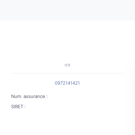
IEB
0972141421
Num. assurance :
SIRET :