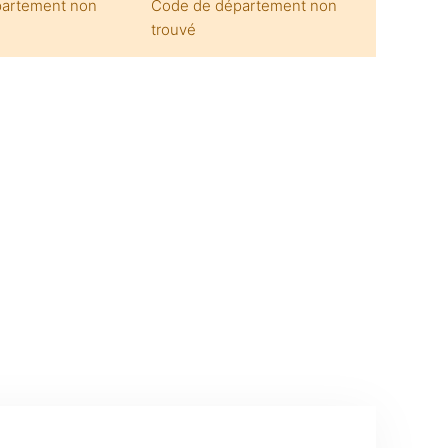
artement non
Code de département non
trouvé